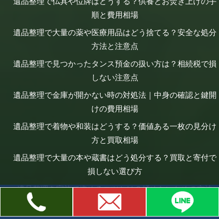
遺品整理で仏具や位牌はどうする？供養とお焚き上げの手
順と費用相場
遺品整理で大量の薬や医療用品はどう捨てる？安全な処分
方法と注意点
遺品整理で見つかったタンス預金の扱い方は？相続税で損
しない注意点
遺品整理で金庫が開かない時の対処法｜中身の確認と鍵開
けの費用相場
遺品整理で着物や和装はどうする？価値ある一枚の見分け
方と買取相場
遺品整理で大量の本や蔵書はどう処分する？買取と寄付で
損しない選び方
遺品整理を家族で進めるコツとは？揉めないための方法
遺品整理で思い出の品はどう残す？後悔しない整理方法