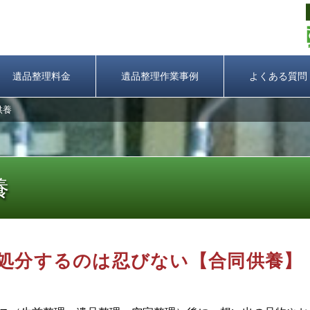
遺品整理料金
遺品整理作業事例
よくある質問
供養
養
処分するのは忍びない【合同供養】