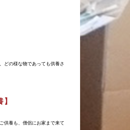
、どの様な物であっても供養さ
養】
ご供養も、僧侶にお家まで来て