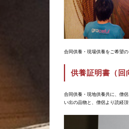
合同供養・現場供養をご希望の
供養証明書（回
合同供養・現地供養共に、僧侶
い出の品物と、僧侶より読経頂