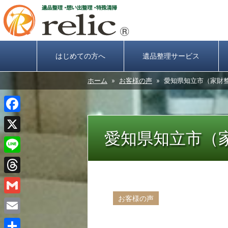
はじめての方へ
遺品整理サービス
ホーム
»
お客様の声
» 愛知県知立市（家財
Facebook
愛知県知立市（
X
Line
Threads
お客様の声
Gmail
Email