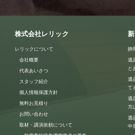
株式会社レリック
新
レリックについて
静
会社概要
遺
と
代表あいさつ
遺
スタッフ紹介
て
個人情報保護方針
遺
無料お見積り
方
お問い合わせ
遺
取材・講演依頼について
中