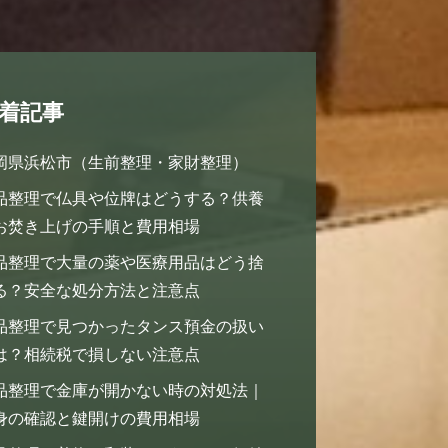
着記事
岡県浜松市（生前整理・家財整理）
品整理で仏具や位牌はどうする？供養
お焚き上げの手順と費用相場
品整理で大量の薬や医療用品はどう捨
る？安全な処分方法と注意点
品整理で見つかったタンス預金の扱い
は？相続税で損しない注意点
品整理で金庫が開かない時の対処法｜
身の確認と鍵開けの費用相場