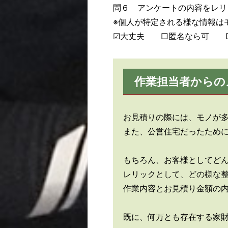
問６ アンケートの内容をレリ
※個人が特定される様な情報は
☑大丈夫 □匿名なら可 
作業担当者からの
お見積りの際には、モノが
また、公営住宅だったため
もちろん、お客様としてど
レリックとして、どの様な
作業内容とお見積り金額の
既に、何万とも存在する家