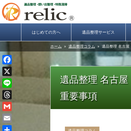
はじめての方へ
遺品整理サービス
ホーム
»
遺品整理コラム
» 遺品整理 名古
Facebook
遺品整理 名古
X
Line
重要事項
Threads
Gmail
Email
遺品整理コラム