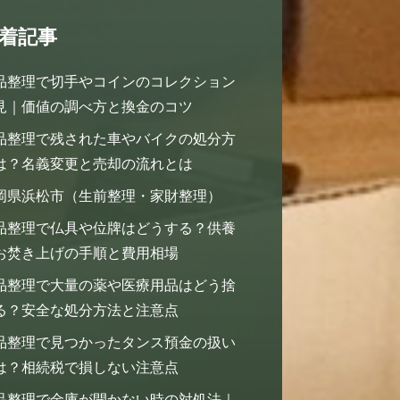
着記事
品整理で切手やコインのコレクション
見｜価値の調べ方と換金のコツ
品整理で残された車やバイクの処分方
は？名義変更と売却の流れとは
岡県浜松市（生前整理・家財整理）
品整理で仏具や位牌はどうする？供養
お焚き上げの手順と費用相場
品整理で大量の薬や医療用品はどう捨
る？安全な処分方法と注意点
品整理で見つかったタンス預金の扱い
は？相続税で損しない注意点
品整理で金庫が開かない時の対処法｜