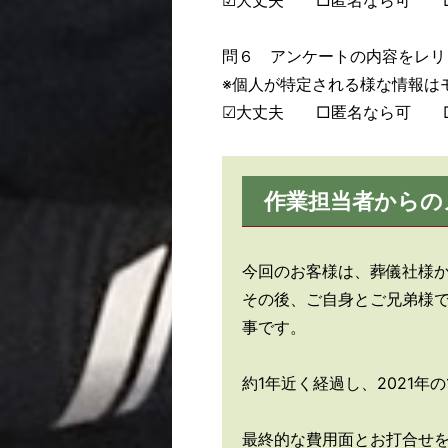
☑大丈夫 □匿名なら可 
問６ アンケートの内容をレリ
※個人が特定される様な情報は
☑大丈夫 □匿名なら可 
作業担当者からの
今回のお客様は、葬儀社様か
その後、ご自身とご兄弟様
事です。
約1年近く経過し、2021年
最終的な費用面とお打合せ