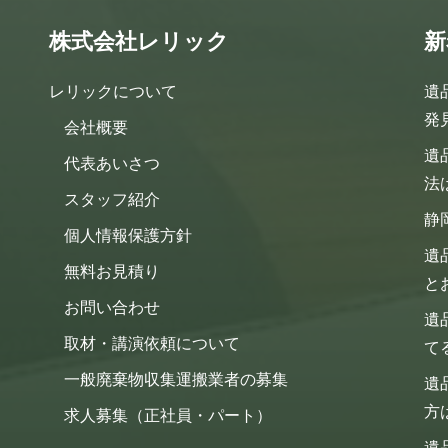
株式会社レリック
新
レリックについて
遺
発
会社概要
遺
代表あいさつ
法
スタッフ紹介
静
個人情報保護方針
遺
無料お見積り
と
お問い合わせ
遺
取材・講演依頼について
て
一般廃棄物収集運搬業者の募集
遺
方
求人募集（正社員・パート）
遺