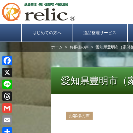
はじめての方へ
遺品整理サービス
ホーム
»
お客様の声
» 愛知県豊明市（家財
Facebook
愛知県豊明市（
X
Line
Threads
お客様の声
Gmail
Email