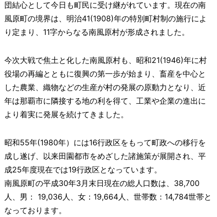
団結心として今日も町民に受け継がれています。現在の南
風原町の境界は、明治41(1908)年の特別町村制の施行によ
り定まり、11字からなる南風原村が形成されました。
今次大戦で焦土と化した南風原村も、昭和21(1946)年に村
役場の再編とともに復興の第一歩が始まり、畜産を中心と
した農業、織物などの生産が村の発展の原動力となり、近
年は那覇市に隣接する地の利を得て、工業や企業の進出に
より着実に発展を続けてきました。
昭和55年(1980年）には16行政区をもって町政への移行を
成し遂げ、以来田園都市をめざした諸施策が展開され、平
成25年度現在では19行政区となっています。
南風原町の平成30年3月末日現在の総人口数は、38,700
人、男： 19,036人、女：19,664人、世帯数：14,784世帯と
なっております。