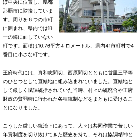
ぼ中央に位置し、県都
那覇市に隣接していま
す。周りを６つの市町
に囲まれ、県内では唯
一の海に面していない
町です。面積は10.76平方キロメートル。県内41市町村で4
番目に小さな町です。
王府時代には、真和志間切、西原間切とともに首里三平等
のひとつとして直轄地に組み込まれていました。直轄地と
して厳しく賦課統括されていた当時、村々の統廃合や王府
財政の貧弱時に行われた各種統制などをまともに受けるこ
とになりました。
こうした厳しい統治下にあって、人々は共同作業で苦しい
年貢制度を切り抜けてきた歴史を持ち、それは協調精神と