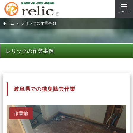
メニュー
ホーム
» レリックの作業事例
レリックの作業事例
岐阜県での猫臭除去作業
作業前