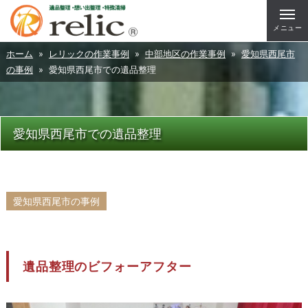
メニュー
ホーム
»
レリックの作業事例
»
中部地区の作業事例
»
愛知県西尾市
の事例
» 愛知県西尾市での遺品整理
愛知県西尾市での遺品整理
愛知県西尾市の事例
遺品整理のビフォーアフター