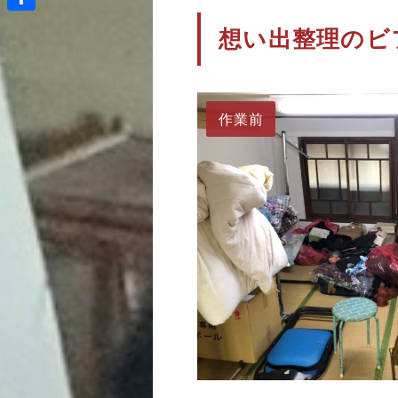
共
想い出整理のビ
有
作業前