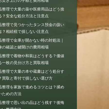
お焚き上げの手順と費用相場
品整理で大量の薬や医療用品はどう捨
る？安全な処分方法と注意点
品整理で見つかったタンス預金の扱い
は？相続税で損しない注意点
品整理で金庫が開かない時の対処法｜
身の確認と鍵開けの費用相場
品整理で着物や和装はどうする？価値
る一枚の見分け方と買取相場
品整理で大量の本や蔵書はどう処分す
？買取と寄付で損しない選び方
品整理を家族で進めるコツとは？揉め
いための方法
品整理で思い出の品はどう残す？後悔