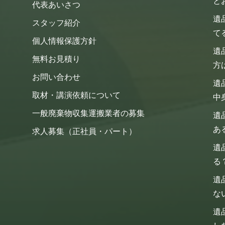
と
代表あいさつ
遺
スタッフ紹介
て
個人情報保護方針
遺
無料お見積り
方
お問い合わせ
遺
取材・講演依頼について
中
一般廃棄物収集運搬業者の募集
遺
あ
求人募集（正社員・パート）
遺
る
遺
な
遺