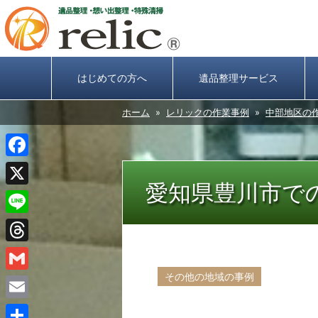
はじめての方へ
遺品整理サービス
ホーム
»
レリックの作業事例
»
中部地区の
Facebook
愛知県豊川市で
X
Line
Threads
その他の地域の事例
Gmail
Email