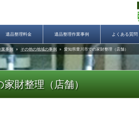
遺品整理料金
遺品整理作業事例
よくある質問
作業事例
»
その他の地域の事例
» 愛知県豊川市での家財整理（店舗）
の家財整理（店舗）