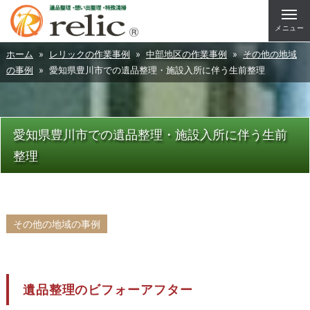
メニュー
ホーム
»
レリックの作業事例
»
中部地区の作業事例
»
その他の地域
の事例
» 愛知県豊川市での遺品整理・施設入所に伴う生前整理
愛知県豊川市での遺品整理・施設入所に伴う生前
整理
その他の地域の事例
遺品整理のビフォーアフター