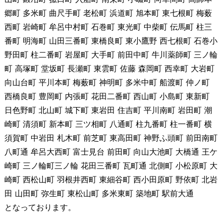
郷町 多米町 曲尺手町 老松町 浜道町 旭本町 東七根町 梅薮
西町 岩崎町 牟呂中村町 石巻町 東光町 中柴町 伝馬町 柱三
番町 明海町 山田三番町 東橋良町 東小鷹野 西七根町 石巻小
野田町 柱二番町 岩屋町 大手町 前田中町 牛川薬師町 三ノ輪
町 高塚町 堂坂町 長瀬町 東雲町 佐藤 森岡町 西幸町 大岩町
向山台町 平川本町 梅薮町 神明町 多米中町 船渡町 仲ノ町
西橋良町 豊岡町 内張町 花田二番町 西山町 小島町 東新町
日色野町 北山町 城下町 東岩田 住吉町 平川南町 岩田町 潮
崎町 清須町 新本町 三ツ相町 八通町 柱九番町 柱一番町 横
須賀町 中岩田 札木町 前芝町 東高田町 神野ふ頭町 前田南町
八町通 牟呂大西町 富士見台 前田町 向山大池町 大橋通 王ケ
崎町 三ノ輪町三ノ輪 花田三番町 瓦町通 北側町 小松原町 大
崎町 西松山町 羽根井西町 東細谷町 西小田原町 野依町 北岩
田 山田町 弥生町 東松山町 多米東町 築地町 駅前大通
となっております。