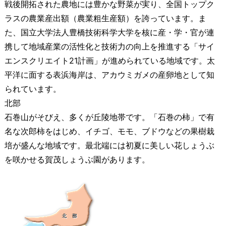
戦後開拓された農地には豊かな野菜が実り、全国トップク
ラスの農業産出額（農業粗生産額）を誇っています。ま
た、国立大学法人豊橋技術科学大学を核に産・学・官が連
携して地域産業の活性化と技術力の向上を推進する「サイ
エンスクリエイト21計画」が進められている地域です。太
平洋に面する表浜海岸は、アカウミガメの産卵地として知
られています。
北部
石巻山がそびえ、多くが丘陵地帯です。「石巻の柿」で有
名な次郎柿をはじめ、イチゴ、モモ、ブドウなどの果樹栽
培が盛んな地域です。最北端には初夏に美しい花しょうぶ
を咲かせる賀茂しょうぶ園があります。