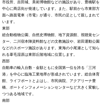
市役所、吉田城、美術博物館などの施設があり、豊橋駅を
中心に商店街が発達しています。また、駅前から市東部方
面へ路面電車（市電）が通り、市民の足として親しまれて
います。
東部
総合動植物公園、自然史博物館、地下資源館、視聴覚セン
ター、二川宿本陣資料館などの文教施設や、岩田運動公園
などのスポーツ施設があります。東海の小尾瀬として知ら
れる葦毛湿原は東部丘陵地域に位置します。
西部
自動車の輸入台数・金額ともに全国第一位を誇る「三河
港」を中心に臨海工業地帯が形成されています。総合体育
館、ライフポートとよはし、市民病院、アクアリーナ豊
橋、ポートインフォメーションセンターなど大きく変貌し
つつある地域です。
南部