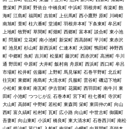
豊栄町 芦原町 野依台 中橋良町 中浜町 羽根井町 有楽町 飽
海町 江島町 福岡町 吉前町 上伝馬町 西小鷹野 原町 川崎町
南旭町 萱町 柱六番町 堂浦町 羽根井本町 下条東町 牟呂町
上地町 牧野町 草間町 町畑町 西郷町 富本町 談合町 東小池
町 問屋町 立花町 南小池町 新栄町 西高師町 平川町 東赤沢
町 池見町 杉山町 新西浜町 仁連木町 大国町 鴨田町 神野西
町 中郷町 魚町 吉川町 松葉町 藤沢町 西赤沢町 高洲町 牛川
通 野田町 中原町 大井町 飯村南 舟原町 西浜町 西口町 牟呂
市場町 松井町 佐藤町 上野町 馬見塚町 石巻平野町 北丘町
往完町 東郷町 南島町 大清水町 呉服町 雲谷町 磯辺下地町
小松町 東幸町 南瓦町 伊古部町 花園町 西羽田町 南牛川 東
田町 小池町 つつじが丘 石巻本町 宮下町 柱七番町 寺沢町
大山町 高師町 中野町 若松町 東森岡 栄町 東田仲の町 向山
西町 富久縞町 松村町 瓦町 広小路 向山町 中世古町 御園町
吾妻町 向山東町 小浜町 橋良町 東大清水町 石巻西川町 南松
山町 鍛冶町 菰口町 入船町 南栄町 小畷町 向草間町 高師本