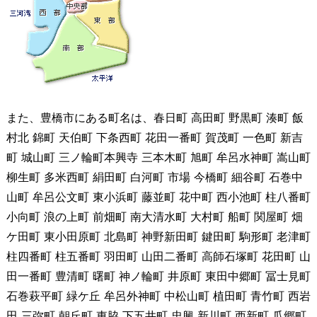
また、豊橋市にある町名は、春日町 高田町 野黒町 湊町 飯
村北 錦町 天伯町 下条西町 花田一番町 賀茂町 一色町 新吉
町 城山町 三ノ輪町本興寺 三本木町 旭町 牟呂水神町 嵩山町
柳生町 多米西町 絹田町 白河町 市場 今橋町 細谷町 石巻中
山町 牟呂公文町 東小浜町 藤並町 花中町 西小池町 柱八番町
小向町 浪の上町 前畑町 南大清水町 大村町 船町 関屋町 畑
ケ田町 東小田原町 北島町 神野新田町 鍵田町 駒形町 老津町
柱四番町 柱五番町 羽田町 山田二番町 高師石塚町 花田町 山
田一番町 豊清町 曙町 神ノ輪町 井原町 東田中郷町 冨士見町
石巻萩平町 緑ケ丘 牟呂外神町 中松山町 植田町 青竹町 西岩
田 三弥町 朝丘町 東脇 下五井町 忠興 新川町 西新町 瓜郷町